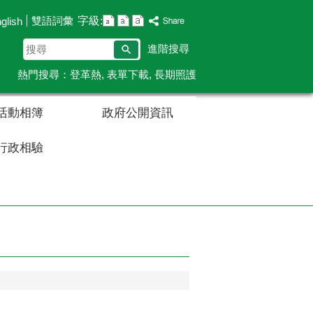
字級:
雙語詞彙
glish
搜
進階搜尋
尋
熱門搜尋：
登革熱
表單下載
長期照護
活動相簿
政府公開資訊
行政相驗