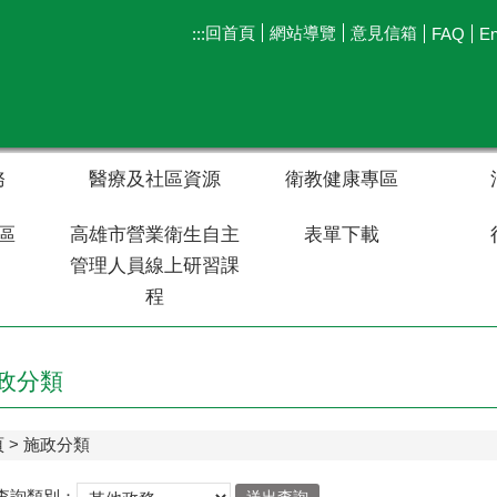
回首頁
網站導覽
意見信箱
:::
FAQ
En
務
醫療及社區資源
衛教健康專區
區
高雄市營業衛生自主
表單下載
管理人員線上研習課
程
政分類
頁
施政分類
查詢類別：