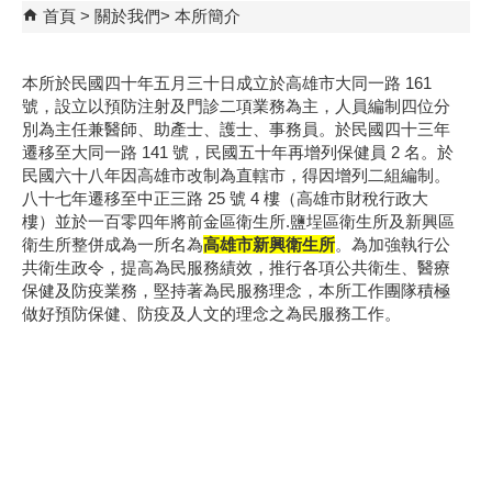
首頁
關於我們
本所簡介
本所於民國四十年五月三十日成立於高雄市大同一路 161
號，設立以預防注射及門診二項業務為主，人員編制四位分
別為主任兼醫師、助產士、護士、事務員。於民國四十三年
遷移至大同一路 141 號，民國五十年再增列保健員 2 名。於
民國六十八年因高雄市改制為直轄市，得因增列二組編制。
八十七年遷移至中正三路 25 號 4 樓（高雄市財稅行政大
樓）並於一百零四年將前金區衛生所.鹽埕區衛生所及新興區
衛生所整併成為一所名為
高雄市新興衛生所
。為加強執行公
共衛生政令，提高為民服務績效，推行各項公共衛生、醫療
保健及防疫業務，堅持著為民服務理念，本所工作團隊積極
做好預防保健、防疫及人文的理念之為民服務工作。