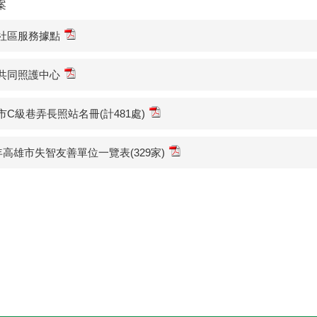
案
社區服務據點
共同照護中心
市C級巷弄長照站名冊(計481處)
0年高雄市失智友善單位一覽表(329家)