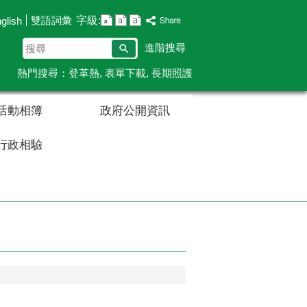
字級:
雙語詞彙
glish
搜
進階搜尋
尋
熱門搜尋：
登革熱
表單下載
長期照護
活動相簿
政府公開資訊
行政相驗