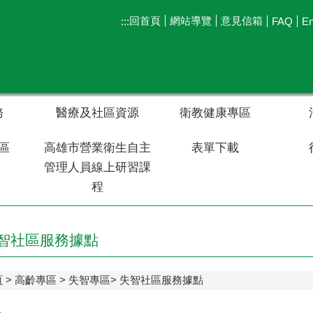
回首頁
網站導覽
意見信箱
:::
FAQ
En
務
醫療及社區資源
衛教健康專區
區
高雄市營業衛生自主
表單下載
管理人員線上研習課
程
智社區服務據點
頁
高齡專區
失智專區
失智社區服務據點