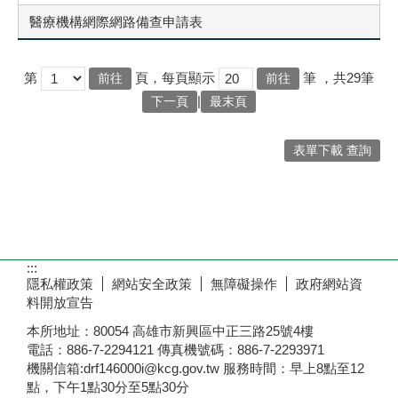
醫療機構網際網路備查申請表
第
頁，每頁顯示
筆
，共29筆
|
下一頁
最末頁
表單下載 查詢
:::
隱私權政策
網站安全政策
無障礙操作
政府網站資
料開放宣告
本所地址：80054 高雄市新興區中正三路25號4樓
電話：886-7-2294121 傳真機號碼：886-7-2293971
機關信箱:drf146000i@kcg.gov.tw 服務時間：早上8點至12
點，下午1點30分至5點30分